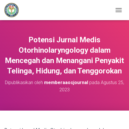
T
O
G
G
L
Potensi Jurnal Medis
E
N
Otorhinolaryngology dalam
A
Mencegah dan Menangani Penyakit
V
I
Telinga, Hidung, dan Tenggorokan
G
A
S
Dipublikasikan oleh
memberaaosjournal
pada
Agustus 25,
I
2023