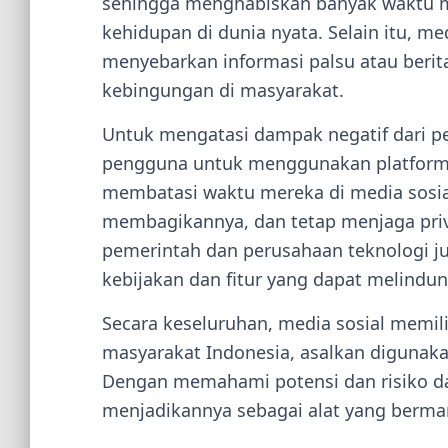
sehingga menghabiskan banyak waktu m
kehidupan di dunia nyata. Selain itu, me
menyebarkan informasi palsu atau berit
kebingungan di masyarakat.
Untuk mengatasi dampak negatif dari p
pengguna untuk menggunakan platform 
membatasi waktu mereka di media sosia
membagikannya, dan tetap menjaga priv
pemerintah dan perusahaan teknologi 
kebijakan dan fitur yang dapat melindu
Secara keseluruhan, media sosial memi
masyarakat Indonesia, asalkan digunak
Dengan memahami potensi dan risiko da
menjadikannya sebagai alat yang berman