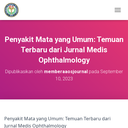
T
O
G
G
L
Penyakit Mata yang Umum: Temuan
E
N
Terbaru dari Jurnal Medis
A
Ophthalmology
V
I
G
Dipublikasikan oleh
memberaaosjournal
pada
September
A
10, 2023
S
I
Penyakit Mata yang Umum: Temuan Terbaru dari
Jurnal Medis Ophthalmology