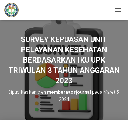
T
O
G
G
L
SURVEY KEPUASAN UNIT
E
N
PELAYANAN KESEHATAN
A
BERDASARKAN IKU UPK
V
I
TRIWULAN 3 TAHUN ANGGARAN
G
A
2023
S
I
Dipublikasikan oleh
memberaaosjournal
pada
Maret 5,
2024