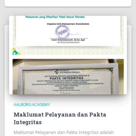
AALBORG ACADEMY
Maklumat Pelayanan dan Pakta
Integritas
Maklumat Pelayanan dan Pakta Integritas adalah