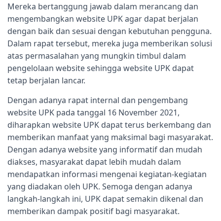
Mereka bertanggung jawab dalam merancang dan
mengembangkan website UPK agar dapat berjalan
dengan baik dan sesuai dengan kebutuhan pengguna.
Dalam rapat tersebut, mereka juga memberikan solusi
atas permasalahan yang mungkin timbul dalam
pengelolaan website sehingga website UPK dapat
tetap berjalan lancar.
Dengan adanya rapat internal dan pengembang
website UPK pada tanggal 16 November 2021,
diharapkan website UPK dapat terus berkembang dan
memberikan manfaat yang maksimal bagi masyarakat.
Dengan adanya website yang informatif dan mudah
diakses, masyarakat dapat lebih mudah dalam
mendapatkan informasi mengenai kegiatan-kegiatan
yang diadakan oleh UPK. Semoga dengan adanya
langkah-langkah ini, UPK dapat semakin dikenal dan
memberikan dampak positif bagi masyarakat.