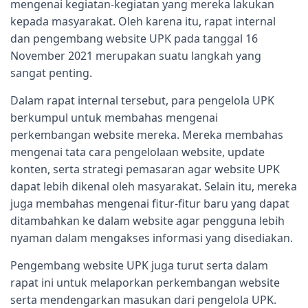
mengenai kegiatan-kegiatan yang mereka lakukan
kepada masyarakat. Oleh karena itu, rapat internal
dan pengembang website UPK pada tanggal 16
November 2021 merupakan suatu langkah yang
sangat penting.
Dalam rapat internal tersebut, para pengelola UPK
berkumpul untuk membahas mengenai
perkembangan website mereka. Mereka membahas
mengenai tata cara pengelolaan website, update
konten, serta strategi pemasaran agar website UPK
dapat lebih dikenal oleh masyarakat. Selain itu, mereka
juga membahas mengenai fitur-fitur baru yang dapat
ditambahkan ke dalam website agar pengguna lebih
nyaman dalam mengakses informasi yang disediakan.
Pengembang website UPK juga turut serta dalam
rapat ini untuk melaporkan perkembangan website
serta mendengarkan masukan dari pengelola UPK.