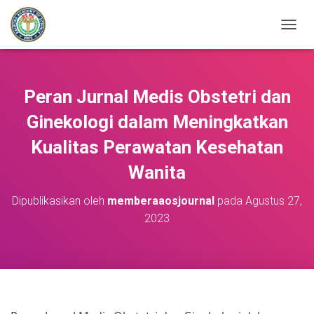
T
O
G
G
L
Peran Jurnal Medis Obstetri dan
E
N
Ginekologi dalam Meningkatkan
A
Kualitas Perawatan Kesehatan
V
I
Wanita
G
A
S
Dipublikasikan oleh
memberaaosjournal
pada
Agustus 27,
I
2023