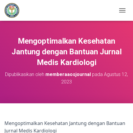
T
O
G
G
L
Mengoptimalkan Kesehatan
E
N
Jantung dengan Bantuan Jurnal
A
Medis Kardiologi
V
I
G
Dipublikasikan oleh
memberaaosjournal
pada
Agustus 12,
A
2023
S
I
Mengoptimalkan Kesehatan Jantung dengan Bantuan
Jurnal Medis Kardiologi