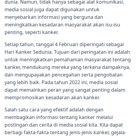
dunia. Namun, tidak hanya sebagai alat komunikasi,
media sosial juga dapat digunakan untuk
menyebarkan informasi yang berguna dan
meningkatkan kesadaran masyarakat akan isu-isu
penting, seperti kanker.
Setiap tahun, tanggal 4 Februari diperingati sebagai
Hari Kanker Sedunia. Tujuan dari peringatan ini adalah
untuk meningkatkan pemahaman masyarakat tentang
kanker, mendukung mereka yang terkena dampaknya,
dan mengupayakan pencegahan serta pengobatan
yang lebih baik. Pada tahun 2022 ini, media sosial
dapat memainkan peran yang sangat penting dalam
mempromosikan kesadaran akan kanker.
Salah satu cara yang efektif adalah dengan
membagikan informasi tentang kanker melalui
postingan dan cerita di media sosial kita. Kita dapat
berbagi fakta-fakta tentang jenis-jenis kanker, gejala-