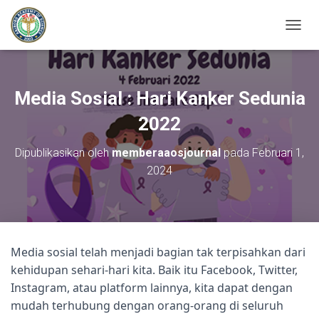
T
O
G
G
L
Media Sosial : Hari Kanker Sedunia
E
N
2022
A
V
Dipublikasikan oleh
memberaaosjournal
pada
Februari 1,
I
2024
G
A
S
I
Media sosial telah menjadi bagian tak terpisahkan dari
kehidupan sehari-hari kita. Baik itu Facebook, Twitter,
Instagram, atau platform lainnya, kita dapat dengan
mudah terhubung dengan orang-orang di seluruh