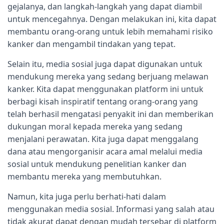
gejalanya, dan langkah-langkah yang dapat diambil
untuk mencegahnya. Dengan melakukan ini, kita dapat
membantu orang-orang untuk lebih memahami risiko
kanker dan mengambil tindakan yang tepat.
Selain itu, media sosial juga dapat digunakan untuk
mendukung mereka yang sedang berjuang melawan
kanker. Kita dapat menggunakan platform ini untuk
berbagi kisah inspiratif tentang orang-orang yang
telah berhasil mengatasi penyakit ini dan memberikan
dukungan moral kepada mereka yang sedang
menjalani perawatan. Kita juga dapat menggalang
dana atau mengorganisir acara amal melalui media
sosial untuk mendukung penelitian kanker dan
membantu mereka yang membutuhkan.
Namun, kita juga perlu berhati-hati dalam
menggunakan media sosial. Informasi yang salah atau
tidak akurat dapat dengan mudah tersebar di platform