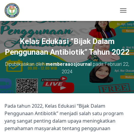
T
O
G
G
L
Kelas Edukasi “Bijak Dalam
E
N
Penggunaan Antibiotik” Tahun 2022
A
V
Dipublikasikan oleh
memberaaosjournal
pada
Februari 22,
I
2024
G
A
S
I
Pada tahun 2022, Kelas Edukasi “Bijak Dalam
Penggunaan Antibiotik” menjadi salah satu program
yang sangat penting dalam upaya meningkatkan
pemahaman masyarakat tentang penggunaan