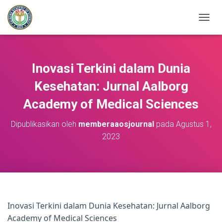
T
O
G
G
L
Inovasi Terkini dalam Dunia
E
N
Kesehatan: Jurnal Aalborg
A
Academy of Medical Sciences
V
I
G
Dipublikasikan oleh
memberaaosjournal
pada
Agustus 1,
A
2023
S
I
Inovasi Terkini dalam Dunia Kesehatan: Jurnal Aalborg
Academy of Medical Sciences