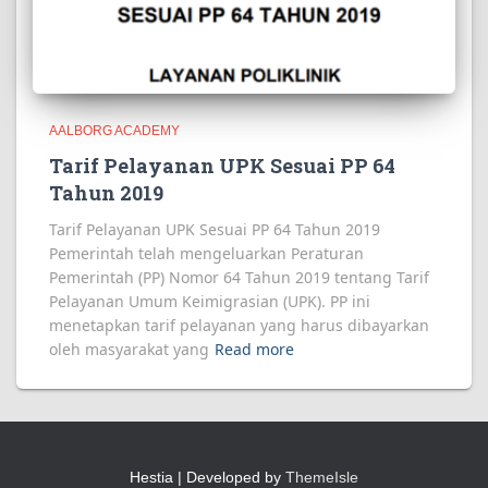
AALBORG ACADEMY
Tarif Pelayanan UPK Sesuai PP 64
Tahun 2019
Tarif Pelayanan UPK Sesuai PP 64 Tahun 2019
Pemerintah telah mengeluarkan Peraturan
Pemerintah (PP) Nomor 64 Tahun 2019 tentang Tarif
Pelayanan Umum Keimigrasian (UPK). PP ini
menetapkan tarif pelayanan yang harus dibayarkan
oleh masyarakat yang
Read more
Hestia | Developed by
ThemeIsle