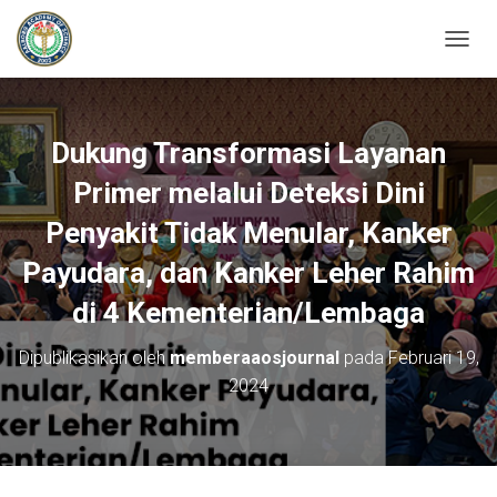
T
O
G
G
L
Dukung Transformasi Layanan
E
N
Primer melalui Deteksi Dini
A
Penyakit Tidak Menular, Kanker
V
I
Payudara, dan Kanker Leher Rahim
G
A
di 4 Kementerian/Lembaga
S
I
Dipublikasikan oleh
memberaaosjournal
pada
Februari 19,
2024